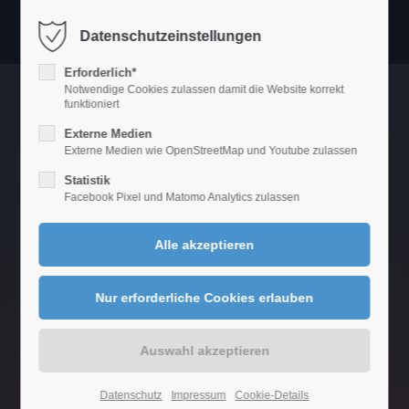
Datenschutzeinstellungen
Login
Erforderlich*
Benutzername
Notwendige Cookies zulassen damit die Website korrekt
funktioniert
Externe Medien
Externe Medien wie OpenStreetMap und Youtube zulassen
Passwort
Statistik
Facebook Pixel und Matomo Analytics zulassen
Anmelden
Register
|
Lost your password?
Support
Lorem ipsum dolor sit amet:
Datenschutz
Impressum
Cookie-Details