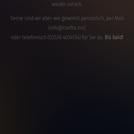
wieder zurück.
Drop us a line
info@yourdomain.com
Gerne sind wir aber wie gewohnt persönlich, per Mail
(info@toefte.ms)
About us
oder telefonisch (02526 4034134) für Sie da.
Bis bald!
Lorem ipsum dolor sit amet, consectetuer
adipiscing elit.
Aenean commodo ligula eget dolor. Aenean massa.
Cum sociis natoque penatibus et magnis dis
parturient montes, nascetur ridiculus mus. Donec
quam felis, ultricies nec.